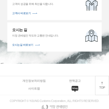
있도록 지원하고 있는바 이러한 신속통관은 전통적으로 관세행정의
고객의 성공을 위해
최선을 다합니다.
주요한 원칙이다. 그리고 국경관리라는 측면에서 국내통관질서의
확립과 국민안전보호도 주요한 관세행정이기 때문에 수입신고된
고객사 바로보기
제품에 대해서 수입신고된 내역을 정확하게 확인해야 하는 것도
관세청과 세관의 의무이다. 이러한 결과로, 관세청은 선통관
후심사제도를 채택하여 관세행정의 기본 틀로서 이를 유지하고 있다.
참고적으로 선통관 후심사제도는 우리나라뿐만 아니라 세계 주요
오시는 길
국가들이 채택하고 있는 관세행정이다.선통관 후심사는 물품이
이정 관세법인 약도와
교통편 안내입니다.
입항하여 수입자(납세의무자)가 수입신고를 하는 시점에는
수입신고된 내용의 형식적인 요건들을 위주로 심사를 하고, 그
실체적인 내용 가령 수입신고가격의 적정성, HS분류의 정확성 등은
오시는길 바로보기
수입신고 이후에 확인하게 되며 이를 5년으로 하고 있다. (개정된
관세법은 이보다 길다.) 따라서, 수입신고수리가 되었다는 것이
수입신고내용에 아무런 하자가 없었다는 것을 입증하는 증거는 아닌
것이다.최근 몇 년간 수출입회사에 대한 세관의 기업심사가 강화되고
있다. 특히 작년, 올해에 체감적으로 세관기업심사가 강화되었는데,
물론 지난 정부의 Business Freindly 정책으로 많은 기업심사가
유예되었기 때문에 체감상 상대적으로 강화된 것으로 여겨질 수도
있지만, 그 이전에도 세관의 기업심사는 계속해서 진행되어져 온
개인정보처리방침
면책공고
것이 사실이며, 이는 선통관 후심사 제도와 국내통관질서 확립을
TOP
위한 과세당국의 필연적인 행정이라 할 수 있다.(2) 수입 CIF 가격의
사이트맵
적정성수입신고가격이 물품가격과 운임, 보험료가 포함된
CIF가격이라고 해서 아무런 문제가 없는 것은 아니다. 물품가격은
COPYRIGHT © YIJUNG Customs Corporation., ALL RIGHTS RESERVED.
당연히 수출자와 수입자간의 협의로 결정된 매매계약상의
가격이어야 한다. 관세법은 수입자가 수출자에게 실제로 지급하는