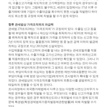
이, 수출신고가격을 의도적으로 고가책정하는 것은 수입의 경우보다 쉽
게 접근할 수 있다. 그럼에도 불구하고, 세관의 입장에서는 17년 이후 수
출거래에 대해 기업이 수출대금을 회수하지 못한 사실을 적발한다 하더
라도 최소한 동 규정에 의해 처벌을 할 수가 없게 되었다.
향후 관세법상 가격조작죄의 파급력
관세법 270조의2에는 ‘가격조작죄’가 규정되어 있다. 수출입 신고 등을
할 때 부당하게 재물이나 재산상 이득을 취득하거나 제3자로 하여금 이
를 취득하게 할 목적으로 물품의 가격을 조작하여 신청 또는 신고한 자는
2년 이하의 징역 또는 물품원가와 5000만 원 중 높은 금액 이하의 벌금에
처하는 규정으로 지난 2013년에 신설되었다.
수입제품을 저가신고하여 관세를 덜 내는 경우에는 관세포탈죄를 적용
하여 처벌하거나, 수출가격을 고가신고하는 경우에는 과거 허위신고죄
를 적용하였는데 사실 단순 허위신고여부만 확인할 수 있었다. 그러나 가
격조작죄의 신설로 인하여 단순 허위신고 여부만 조사하는 것이 아니라
그로 인한 부당이득의 존재여부와 그 범위도 조사할 수 있게 되었다. 따
라서, 부당이득으로 의심되는 정황과 관련된 제반거래내용뿐만 아니라
부당이득을 수혜 받은 당사자(기업)에게까지 조사범위가 확대할 수 있게
되었다. 관세법상의 가격조작죄를 적용하여 외환조사를 광범위하고 디
테일하게 진행할 수 있게 된 것이다.
조사과정에서 외국환거래법에서 다루고 있는 다양한 사전신고의무가 누
락된 경우들이 함께 적발될 수 있고, 무엇보다도 수출입 신고가격을 조작
하는 경우에는 많은 경우 해외재산도피나 역외탈세 이슈가 함께 있기 때
문에 특경법(특정경제범죄가중처벌등에관한법률)에 의해 처벌할 수가
있다.