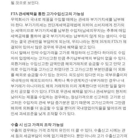
될 것으로 보인다.
FTA 관세혜택을 통한 고가수입신고의 가능성
무역회사가 국내로 제품을 수입할 때에는 관세와 부가가치세를 납부해
야 한다. 부가가치세는 전단계세액공제법에 의하여 소비자에게 전가되
는 세액이므로 부가가치세를 납부한 수입자(납세의무자)는 추후에 매입
세액공제를 통하여 결국 부가가치세는 납부하지 않게 되는 셈이다. 수입
자는 결국 관세만을 부담하게 되는데, 우리나라는 현재 16개의 FTA가 체
결되어 있어서 많은 경우에 무관세 혜택을 받고 있다.
다시 말해서 만약 수입가격을 고가로 책정하여 신고한다 하더라도 수입
자의 입장에서는 고가신고한 만큼 추가납부세액의 부담이 없을 수 있다.
외환거래는 수입신고한 금액만큼 해외거래처로 송금할 수 있고 만약 고
의로 수입가격을 고가신고 하였다면 그 고가신고한 부분만큼을 더 외화
를 해외로 송금할 수가 있는 것이다. 의도성이 있다면 이는 국부유출이자
국내재산의 해외도피이다. 특히나 특수관계자간 내부거래인 경우나 내
부거래가 아니더라도 해외 거래처와 미리 계획한다면 이러한 일을 얼마
든지 공모할 수가 있다. FTA로 무관세 혜택을 받거나 관세부담이 현저히
낮아지는 제품을 수입하는 경우에는, 정상가격으로 신고하든 고가로 신
고하든 수입자의 관세 부담 증가분은 없기 때문에 고가신고하여 그만큼
해외에 외화를 더 송금할 수 있을 뿐더러 국내영업이익율을 떨어뜨려 법
인세 과세표준을 낮게 조작할 수가 있다.
수출 시 신고 가격의 조작 가능성
수출의 경우에는 가격 조작의 유인이 더 클 수 있다. 수출신고 시에는 관
세 등의 세금부담이 아예 없기 때문이다. 뿐만 아니라 고가 수출신고가격