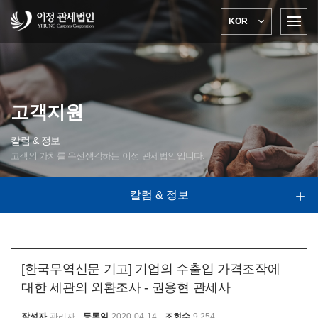

KOR
고객지원
칼럼 & 정보
고객의 가치를 우선생각하는 이정 관세법인입니다.
칼럼 & 정보

[한국무역신문 기고] 기업의 수출입 가격조작에
대한 세관의 외환조사 - 권용현 관세사
작성자
관리자
등록일
2020-04-14
조회수
9,254