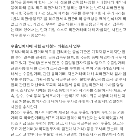
원칙은 준수해야 한다. 그러나, 전술한 것처럼 다양한 거래형태와 계약내
용에 따라 원칙 외로 외환거래가 진행되는 경우에는 반드시 외국환은행
이나 한국은행에 사전 신고해야 하는 의무를 준수해야 한다. 우리나라는
2번의 외환/금융위기를 겪으면서 외환관리의 중요성을 크게 인식하게 되
었고 개인 간, 기업 간 무수히 많은 외환거래를 금융당국이 관리 감독하
는 데에 있어서는, 먼저 기업 스스로 외환거래에 대해 자발적인 사전신고
의무 준수가 중요하다.
수출입회사에 대한 관세청의 외환조사 업무
우리나라의 외환거래제도를 관리하는 중심기관은 기획재정부이지만 권
한 중의 일부를 관세청, 금융감독위원회, 한국은행 등에 위임하거나 위탁
하고 있다. 관세청(본부세관)은 수출입통관자료를 바탕으로 수출입거래
관련사항에 대한 검사와 조사업무를 수행한다. 특히 외환거래조사에 대
해서는 수출입거래, 관련 용역거래, 자본거래에 대해 외국환거래 검사 업
무를 수행하고, 외환사범 및 지급수단 등의 불법수출입사범 조사 및 수사
권과 관련된 재산국외도피와 역외탈세 등의 불법외환거래 수사를 담당
한다. 조사업무 시에는 형사소송법에 따라 피의자를 신문하거나 체포, 구
속, 압수, 수색 등의 강제조사가 수반되기도 하며, 위규 사항에 대해선 과
태료 처분을, 범칙사건에 대해서는 수사결과에 따라 관할지방검찰청에
사건을 송치한다.
통상의 수출입 회사에 대하여 세관은 주로 수출입거래에 수반되는 외환
거래 즉 외국환거래법제7조 대외채권회수의무(현재는 삭제되었음), 제
16조 지급 또는 수령의 방법 신고, 제17조 지급수단 등의 수출입 신고와
주요 자본거래(해외직접투자와 금전대차 거래) 등을 조사해 왔는데, 최
근 그리고 향후에는 후술할 내용과 관련한 외환조사가 광범위하게 진행