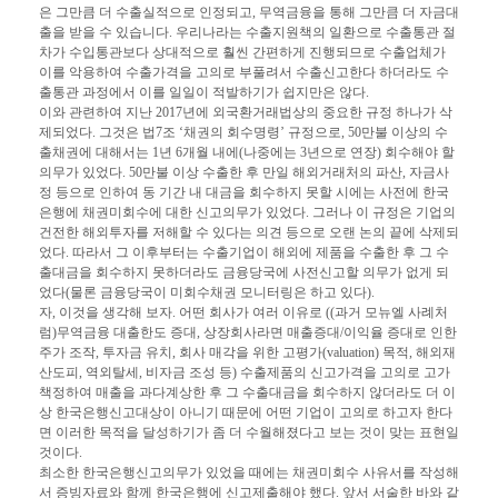
은 그만큼 더 수출실적으로 인정되고, 무역금융을 통해 그만큼 더 자금대
출을 받을 수 있습니다. 우리나라는 수출지원책의 일환으로 수출통관 절
차가 수입통관보다 상대적으로 훨씬 간편하게 진행되므로 수출업체가
이를 악용하여 수출가격을 고의로 부풀려서 수출신고한다 하더라도 수
출통관 과정에서 이를 일일이 적발하기가 쉽지만은 않다.
이와 관련하여 지난 2017년에 외국환거래법상의 중요한 규정 하나가 삭
제되었다. 그것은 법7조 ‘채권의 회수명령’ 규정으로, 50만불 이상의 수
출채권에 대해서는 1년 6개월 내에(나중에는 3년으로 연장) 회수해야 할
의무가 있었다. 50만불 이상 수출한 후 만일 해외거래처의 파산, 자금사
정 등으로 인하여 동 기간 내 대금을 회수하지 못할 시에는 사전에 한국
은행에 채권미회수에 대한 신고의무가 있었다. 그러나 이 규정은 기업의
건전한 해외투자를 저해할 수 있다는 의견 등으로 오랜 논의 끝에 삭제되
었다. 따라서 그 이후부터는 수출기업이 해외에 제품을 수출한 후 그 수
출대금을 회수하지 못하더라도 금융당국에 사전신고할 의무가 없게 되
었다(물론 금융당국이 미회수채권 모니터링은 하고 있다).
자, 이것을 생각해 보자. 어떤 회사가 여러 이유로 ((과거 모뉴엘 사례처
럼)무역금융 대출한도 증대, 상장회사라면 매출증대/이익율 증대로 인한
주가 조작, 투자금 유치, 회사 매각을 위한 고평가(valuation) 목적, 해외재
산도피, 역외탈세, 비자금 조성 등) 수출제품의 신고가격을 고의로 고가
책정하여 매출을 과다계상한 후 그 수출대금을 회수하지 않더라도 더 이
상 한국은행신고대상이 아니기 때문에 어떤 기업이 고의로 하고자 한다
면 이러한 목적을 달성하기가 좀 더 수월해졌다고 보는 것이 맞는 표현일
것이다.
최소한 한국은행신고의무가 있었을 때에는 채권미회수 사유서를 작성해
서 증빙자료와 함께 한국은행에 신고제출해야 했다. 앞서 서술한 바와 같