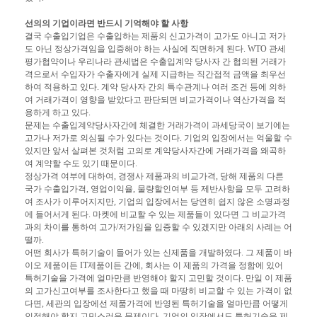
선의의 기업이라면 반드시 기억해야 할 사항
결국 수출입기업은 수출입하는 제품의 신고가격이 고가도 아니고 저가
도 아닌 정상가격임을 입증해야 하는 사실에 직면하게 된다. WTO 관세
평가협약이나 우리나라 관세법은 수출입계약 당사자 간 협의된 거래가
격으로서 수입자가 수출자에게 실제 지급하는 직간접적 금액을 최우선
하여 적용하고 있다. 계약 당사자 간의 특수관계나 여러 조건 등에 의하
여 거래가격이 영향을 받았다고 판단되면 비교가격이나 역산가격을 적
용하게 하고 있다.
문제는 수출입계약당사자간에 체결한 거래가격이 과세당국이 보기에는
고가나 저가로 의심될 수가 있다는 것이다. 기업의 입장에서는 억울할 수
있지만 앞서 살펴본 것처럼 고의로 계약당사자간에 거래가격을 왜곡하
여 계약할 수도 있기 때문이다.
정상가격 여부에 대하여, 경쟁사 제품과의 비교가격, 당해 제품의 다른
국가 수출입가격, 영업이익율, 물량할인여부 등 제반사항을 모두 고려하
여 조사가 이루어지지만, 기업의 입장에서는 당연히 쉽지 않은 소명과정
에 들어서게 된다. 마켓에 비교할 수 있는 제품들이 있다면 그 비교가격
과의 차이를 통하여 고가/저가임을 입증할 수 있겠지만 아래의 사례는 어
떨까.
어떤 회사가 특허기술이 들어가 있는 신제품을 개발하였다. 그 제품이 바
이오 제품이든 IT제품이든 간에, 회사는 이 제품의 가격을 정함에 있어
특허기술을 가격에 얼마만큼 반영해야 할지 고민할 것이다. 만일 이 제품
의 고가신고여부를 조사한다고 했을 때 마땅히 비교할 수 있는 가격이 없
다면, 세관의 입장에선 제품가격에 반영된 특허기술을 얼마만큼 어떻게
인정해야 할지 고민스러운 문제이다. 기업의 입장에서도 특허기술을 제