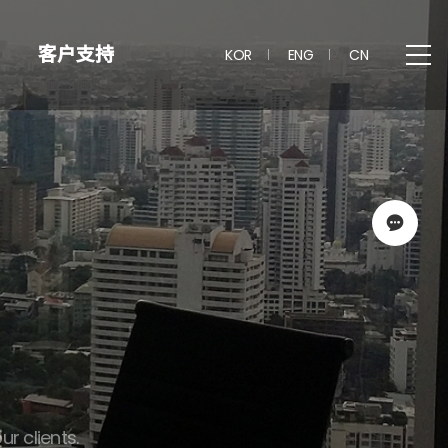
客户支持
KOR
ENG
CN
ur clients.