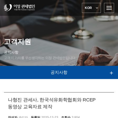

KOR
고객지원
공지사항
고객의 가치를 우선생각하는 이정 관세법인입니다.
공지사항

나형진 관세사, 한국석유화학협회와 RCEP
동영상 교육자료 제작
작성자
관리자
등록일
2020-12-23
조회수
3,804